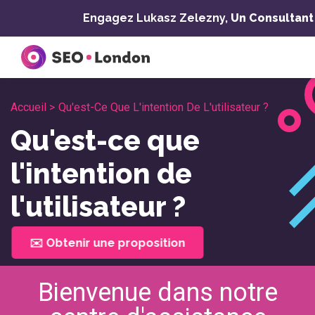
Skip
Engagez Lukasz Zelezny,
Un Consultant
to
content
Accueil >
Qu'est-Ce Que L'intention De L'utilisateur ?
Qu'est-ce que
l'intention de
l'utilisateur ?
✉️ Obtenir une proposition
Bienvenue dans notre