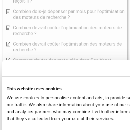
reçoit-il ?
Combien dois-je dépenser par mois pour l'optimisation
des moteurs de recherche ?
Combien devrait coûter l'optimisation des moteurs de
recherche ?
Combien devrait coûter l'optimisation des moteurs de
recherche ?
Comment ajouter des mots-clés dans Seo Yoast
Qu'est-ce que l'intention de l'utilisateur ?
Afficher tous les articles
( 96 )
Outils SEO
This website uses cookies
We use cookies to personalise content and ads, to provide s
Asodesk - Best SEO Tool Directoy
our traffic. We also share information about your use of our s
Boomerank - Best SEO Tool Directoy
and analytics partners who may combine it with other informa
that they’ve collected from your use of their services.
Jetoctopus - Best SEO Tool Directoy