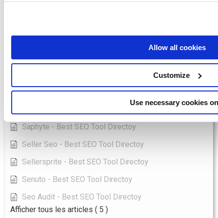
Keyword Hero - Meilleur outil de référencement direct
Labrika - Meilleur outil de référencement direct
Longtail Ux - Best SEO Tool Directoy
Allow all cookies
Marketingtracer - Best SEO Tool Directoy
Pulno - Meilleur outil de référencement
Customize
Ranktools - Best SEO Tool Directoy
Use necessary cookies on
Redirection Io - Best SEO Tool Directoy
Saphyte - Best SEO Tool Directoy
Seller Seo - Best SEO Tool Directoy
Sellersprite - Best SEO Tool Directoy
Senuto - Best SEO Tool Directoy
Seo Audit - Best SEO Tool Directoy
Afficher tous les articles
( 5 )