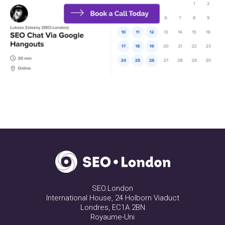
SEO.London
International House, 24 Holborn Viaduct
Londres, EC1A 2BN
Royaume-Uni