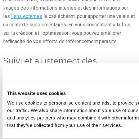
images des informations internes et des informations sur
les
liens externes
le cas échéant, pour apporter une valeur et
un contexte supplémentaires. En vous concentrant à la fois
sur la création et l'optimisation, vous pouvez améliorer
l'efficacité de vos efforts de référencement parasite.
Suivi et ajustement des
campagnes
Un référencement parasite efficace ne s'arrête pas au
This website uses cookies
contenu
publication
Il nécessite un suivi et des ajustements
We use cookies to personalise content and ads, to provide s
permanents. L'utilisation
analytique
des outils pour
piste
les
our traffic. We also share information about your use of our s
and analytics partners who may combine it with other informa
performances de votre contenu sur le site hôte. Les
that they’ve collected from your use of their services.
principaux indicateurs à surveiller sont le trafic, les taux
d'engagement et les taux de conversion. Soyez attentif au