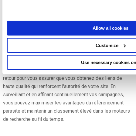
classement de votre contenu pour les mots clés que vous
visez et notez tout changement dans le classement des
recherches. Si vous constatez une
tomber
Si vous constatez
Allow all cookies
une baisse de performance, recherchez-en la cause et
adaptez votre stratégie en conséquence. Il peut s'agir de
mettre à jour votre contenu pour qu'il reste pertinent, de
Customize
l'optimiser pour d'autres mots clés ou même de choisir une
nouvelle plateforme d'hébergement. Il est également
Use necessary cookies on
essentiel d'examiner régulièrement votre profil de liens
retour pour vous assurer que vous obtenez des liens de
haute qualité qui renforcent l'autorité de votre site. En
surveillant et en affinant continuellement vos campagnes,
vous pouvez maximiser les avantages du référencement
parasite et maintenir un classement élevé dans les moteurs
de recherche au fil du temps.