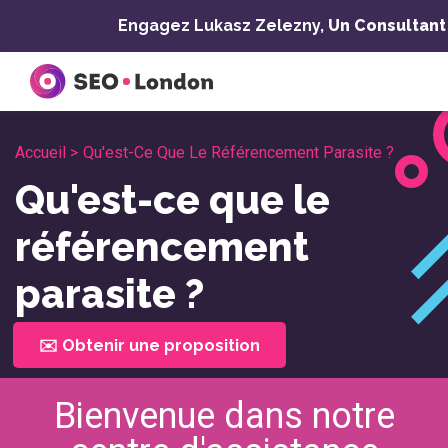
Skip
Engagez Lukasz Zelezny,
Un Consultant
to
content
Accueil >
Qu'est-Ce Que Le Référencement Parasite ?
Qu'est-ce que le
référencement
parasite ?
✉️ Obtenir une proposition
Bienvenue dans notre