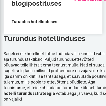
blogipostituses
Turundus hotellinduses
Turundus hotellinduses
Sageli ei ole hotellidel lihtne töötada välja kindlaid vaba
aja turundustaktikaid. Paljud turundusettevõtted
püüavad teile lihtsalt oma teenust müüa. Nad ei suuda
sageli selgitada, milliseid protseduure on vaja või miks
iga samm on kriitilise tähtsusega, et saavutada positii
tulemus, mille poole te ettevõttena püüdlete. Aga
tunnistame, et teie kohandatud turunduse ülesehitami
hotelli turundusstrateegia
võtab aega ja vaeva, kuid s
on vajalik!