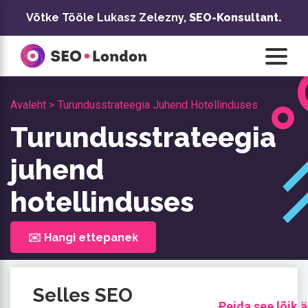
Skip
Võtke Tööle Lukasz Zelezny,
SEO-Konsultant.
to
content
Avaleht >
Turundusstrateegia Juhend Hotellinduses
Turundusstrateegia
juhend
hotellinduses
✉️ Hangi ettepanek
Selles SEO
Peida see lõik ä