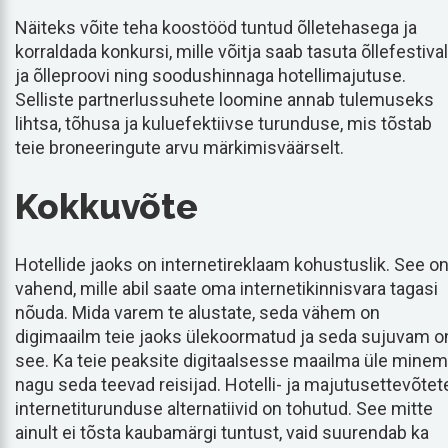
Näiteks võite teha koostööd tuntud õlletehasega ja
korraldada konkursi, mille võitja saab tasuta õllefestival
ja õlleproovi ning soodushinnaga hotellimajutuse.
Selliste partnerlussuhete loomine annab tulemuseks
lihtsa, tõhusa ja kuluefektiivse turunduse, mis tõstab
teie broneeringute arvu märkimisväärselt.
Kokkuvõte
Hotellide jaoks on internetireklaam kohustuslik. See o
vahend, mille abil saate oma internetikinnisvara tagasi
nõuda. Mida varem te alustate, seda vähem on
digimaailm teie jaoks ülekoormatud ja seda sujuvam o
see. Ka teie peaksite digitaalsesse maailma üle minem
nagu seda teevad reisijad. Hotelli- ja majutusettevõtet
internetiturunduse alternatiivid on tohutud. See mitte
ainult ei tõsta kaubamärgi tuntust, vaid suurendab ka