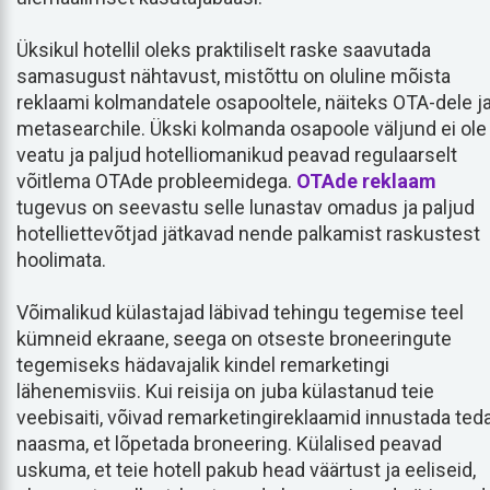
Üksikul hotellil oleks praktiliselt raske saavutada
samasugust nähtavust, mistõttu on oluline mõista
reklaami kolmandatele osapooltele, näiteks OTA-dele j
metasearchile. Ükski kolmanda osapoole väljund ei ole
veatu ja paljud hotelliomanikud peavad regulaarselt
võitlema OTAde probleemidega.
OTAde reklaam
tugevus on seevastu selle lunastav omadus ja paljud
hotelliettevõtjad jätkavad nende palkamist raskustest
hoolimata.
Võimalikud külastajad läbivad tehingu tegemise teel
kümneid ekraane, seega on otseste broneeringute
tegemiseks hädavajalik kindel remarketingi
lähenemisviis. Kui reisija on juba külastanud teie
veebisaiti, võivad remarketingireklaamid innustada ted
naasma, et lõpetada broneering. Külalised peavad
uskuma, et teie hotell pakub head väärtust ja eeliseid,