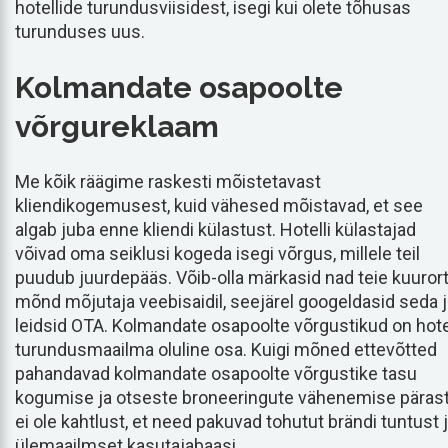
hotellide turundusviisidest, isegi kui olete tõhusas
turunduses uus.
Kolmandate osapoolte
võrgureklaam
Me kõik räägime raskesti mõistetavast
kliendikogemusest, kuid vähesed mõistavad, et see
algab juba enne kliendi külastust. Hotelli külastajad
võivad oma seiklusi kogeda isegi võrgus, millele teil
puudub juurdepääs. Võib-olla märkasid nad teie kuurort
mõnd mõjutaja veebisaidil, seejärel googeldasid seda j
leidsid OTA. Kolmandate osapoolte võrgustikud on hotel
turundusmaailma oluline osa. Kuigi mõned ettevõtted
pahandavad kolmandate osapoolte võrgustike tasu
kogumise ja otseste broneeringute vähenemise pärast
ei ole kahtlust, et need pakuvad tohutut brändi tuntust 
ülemaailmset kasutajabaasi.