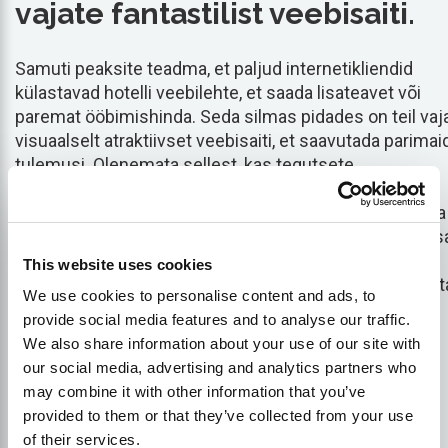
vajate fantastilist veebisaiti.
Samuti peaksite teadma, et paljud internetikliendid
külastavad hotelli veebilehte, et saada lisateavet või
paremat ööbimishinda. Seda silmas pidades on teil vaj
visuaalselt atraktiivset veebisaiti, et saavutada parimai
tulemusi. Olenemata sellest, kas tegutsete
hotellinduses, meditsiinis, panganduses,
tehnikatööstuses või mõnes muus valdkonnas, on hea
veebisaidi olemasolu hädavajalik. Selle asemel, et lihtsa
kirjeldada, kuidas turist võib teie hotelli jõuda, võiksite
This website uses cookies
anda teavet ümbruskonna ja pakutavate teenuste koht
We use cookies to personalise content and ads, to
Eraldi veebisaidi omamine toob esile kõige
provide social media features and to analyse our traffic.
atraktiivsemad aspektid, mis eristavad teid
We also share information about your use of our site with
konkureerivatest hotellidest.
our social media, advertising and analytics partners who
may combine it with other information that you’ve
On-site ja Off-site SEO
provided to them or that they’ve collected from your use
of their services.