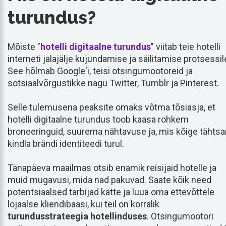
turundus?
Mõiste "
hotelli digitaalne turundus
" viitab teie hotelli
interneti jalajälje kujundamise ja säilitamise protsessil
See hõlmab Google'i, teisi otsingumootoreid ja
sotsiaalvõrgustikke nagu Twitter, Tumblr ja Pinterest.
Selle tulemusena peaksite omaks võtma tõsiasja, et
hotelli digitaalne turundus toob kaasa rohkem
broneeringuid, suurema nähtavuse ja, mis kõige tähts
kindla brändi identiteedi turul.
Tänapäeva maailmas otsib enamik reisijaid hotelle ja
muid mugavusi, mida nad pakuvad. Saate kõik need
potentsiaalsed tarbijad kätte ja luua oma ettevõttele
lojaalse kliendibaasi, kui teil on korralik
turundusstrateegia hotellinduses
. Otsingumootori