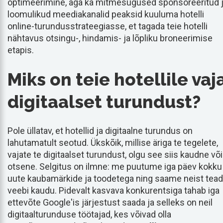
optimeerimine, aga ka mitmesugused sponsoreeritud 
loomulikud meediakanalid peaksid kuuluma hotelli
online-turundusstrateegiasse, et tagada teie hotelli
nähtavus otsingu-, hindamis- ja lõpliku broneerimise
etapis.
Miks on teie hotellile vaj
digitaalset turundust?
Pole üllatav, et hotellid ja digitaalne turundus on
lahutamatult seotud. Ükskõik, millise äriga te tegelete,
vajate te digitaalset turundust, olgu see siis kaudne või
otsene. Selgitus on ilmne: me puutume iga päev kokku
uute kaubamärkide ja toodetega ning saame neist tea
veebi kaudu. Pidevalt kasvava konkurentsiga tahab iga
ettevõte Google'is järjestust saada ja selleks on neil
digitaalturunduse töötajad, kes võivad olla