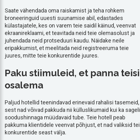
Saate vähendada oma raiskamist ja teha rohkem
broneeringuid uuesti suunamise abil, edastades
külastajatele, kes on varem teie saidil käinud, veenvat
ekraanireklaami, et teavitada neid teie olemasolust ja
juhendada neid protseduuri kaudu. Näidake neile
eripakkumist, et meelitada neid registreeruma teie
juures, mitte teie konkurentide juures.
Paku stiimuleid, et panna teisi
osalema
Paljud hotellid teenindavad erinevaid rahalisi tasemeid,
sest nad võivad pakkuda nii külluslikumaid kui ka sageli
soodushinnaga müüdavaid tube. Teie hotell peab
pakkuma klientidele veenvat põhjust, et nad valiksid te
konkurentide seast välja.