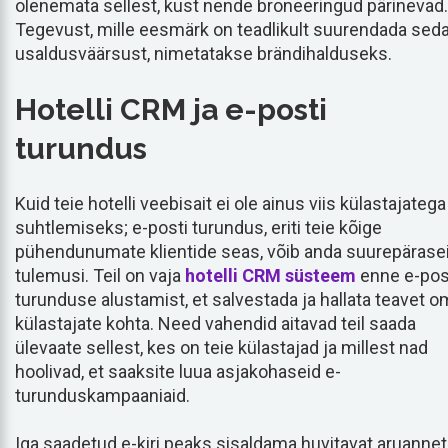
olenemata sellest, kust nende broneeringud pärinevad.
Tegevust, mille eesmärk on teadlikult suurendada sed
usaldusväärsust, nimetatakse brändihalduseks.
Hotelli CRM ja e-posti
turundus
Kuid teie hotelli veebisait ei ole ainus viis külastajatega
suhtlemiseks; e-posti turundus, eriti teie kõige
pühendunumate klientide seas, võib anda suurepärase
tulemusi. Teil on vaja
hotelli CRM süsteem
enne e-pos
turunduse alustamist, et salvestada ja hallata teavet 
külastajate kohta. Need vahendid aitavad teil saada
ülevaate sellest, kes on teie külastajad ja millest nad
hoolivad, et saaksite luua asjakohaseid e-
turunduskampaaniaid.
Iga saadetud e-kiri peaks sisaldama huvitavat aruannet