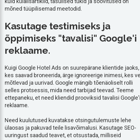
kuid külalisartiklid, tasulised tükid ja soovitused on
mõned tüüpilisemad meetodid.
Kasutage testimiseks ja
õppimiseks "tavalisi" Google'i
reklaame.
Kuigi Google Hotel Ads on suurepärane klientide jaoks,
kes saavad broneerida, ärge ignoreerige inimesi, kes v
mõtlevad ja uurivad. Google mängib tõenäoliselt rolli
selles protsessis, mida need tarbijad teevad. Teeme
ettepaneku, et need kliendid prooviksid tavalisi Google'
reklaame.
Need kuulutused kuvatakse otsingutulemuste lehe
ülaosas ja pakuvad teile lisavõimalusi. Kasutage SEO-
uuringust saadud teavet, et otsustada, milliseid