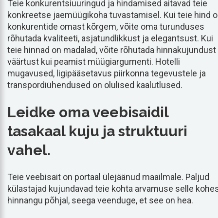
Teie konkurentsiuuringud ja hindamised aitavad teie
konkreetse jaemüügikoha tuvastamisel. Kui teie hind 
konkurentide omast kõrgem, võite oma turunduses
rõhutada kvaliteeti, asjatundlikkust ja elegantsust. Kui
teie hinnad on madalad, võite rõhutada hinnakujundust 
väärtust kui peamist müügiargumenti. Hotelli
mugavused, ligipääsetavus piirkonna tegevustele ja
transpordiühendused on olulised kaalutlused.
Leidke oma veebisaidil
tasakaal kuju ja struktuuri
vahel.
Teie veebisait on portaal ülejäänud maailmale. Paljud
külastajad kujundavad teie kohta arvamuse selle kohe
hinnangu põhjal, seega veenduge, et see on hea.