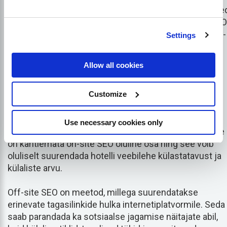
Hotellide internetireklaam sõltub suuresti SEO-st. Nee
kaks jagunevad kaheks: kohapealne ja kohapealne SEO
Kuigi on-site SEO on kiirem ja lihtsam kasutada, on off-
Settings
site SEO sageli kõige tõhusam strateegia, et saada
hoogu juurde internetis.
Allow all cookies
On-site SEO tähendab, kuidas hotelli veebisaidi
Customize
funktsioone võidakse optimeerida, et parandada
internetipositsiooni. Seda võidakse kasutada
veebilehtede, artiklite, graafika ja isegi veebilehe
Use necessary cookies only
kujunduse täiustamiseks. Võtmesõnade planeerimine
on kahtlemata on-site SEO oluline osa ning see võib
oluliselt suurendada hotelli veebilehe külastatavust ja
külaliste arvu.
Off-site SEO on meetod, millega suurendatakse
erinevate tagasilinkide hulka internetiplatvormile. Seda
saab parandada ka sotsiaalse jagamise näitajate abil,