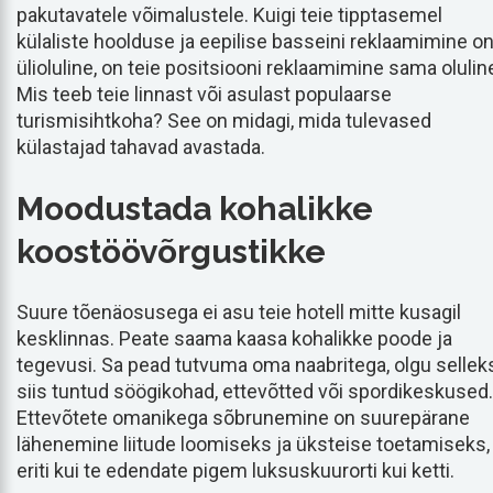
pakutavatele võimalustele. Kuigi teie tipptasemel
külaliste hoolduse ja eepilise basseini reklaamimine o
ülioluline, on teie positsiooni reklaamimine sama olulin
Mis teeb teie linnast või asulast populaarse
turismisihtkoha? See on midagi, mida tulevased
külastajad tahavad avastada.
Moodustada kohalikke
koostöövõrgustikke
Suure tõenäosusega ei asu teie hotell mitte kusagil
kesklinnas. Peate saama kaasa kohalikke poode ja
tegevusi. Sa pead tutvuma oma naabritega, olgu sellek
siis tuntud söögikohad, ettevõtted või spordikeskused.
Ettevõtete omanikega sõbrunemine on suurepärane
lähenemine liitude loomiseks ja üksteise toetamiseks,
eriti kui te edendate pigem luksuskuurorti kui ketti.