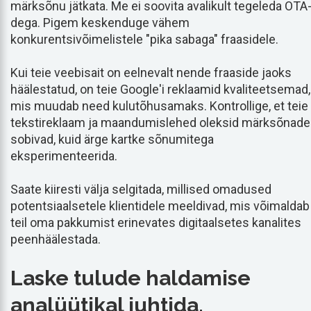
märksõnu jätkata. Me ei soovita avalikult tegeleda OTA
dega. Pigem keskenduge vähem
konkurentsivõimelistele "pika sabaga" fraasidele.
Kui teie veebisait on eelnevalt nende fraaside jaoks
häälestatud, on teie Google'i reklaamid kvaliteetsemad,
mis muudab need kulutõhusamaks. Kontrollige, et teie
tekstireklaam ja maandumislehed oleksid märksõnade
sobivad, kuid ärge kartke sõnumitega
eksperimenteerida.
Saate kiiresti välja selgitada, millised omadused
potentsiaalsetele klientidele meeldivad, mis võimaldab
teil oma pakkumist erinevates digitaalsetes kanalites
peenhäälestada.
Laske tulude haldamise
analüütikal juhtida.