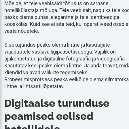
Mõelge, et teie veebisaidi tõhusus on sarnane
hotellikülastaja mõjuga. Teie veebisait, nagu ka teie ko
peaks olema puhas, elegantne ja teie identiteediga
kooskõlas. Kuid see ei aita teid, kui operatiivsed osad e
vasta nõuetele.
Sisekujundus peaks olema lihtne ja kasutajate
vajadustele vastava ligipääsetavusega. Vajalik on
ajakohastatud ja digitaalne fotograafia ja videograafia.
Kasutatav keel peaks olema lihtne. Ja anda teavet, mid
kliendid vajavad valikute tegemiseks.
Broneerimisprotsess peaks eelkõige olema silmatorka
lihtne ja lihtsasti lõpetatav.
Digitaalse turunduse
peamised eelised