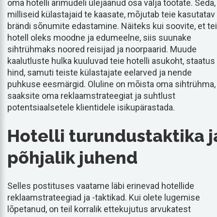
oma hotelli ärimudeli ülejäänud osa välja töötate. Seda,
milliseid külastajaid te kaasate, mõjutab teie kasutatav
brändi sõnumite edastamine. Näiteks kui soovite, et te
hotell oleks moodne ja edumeelne, siis suunake
sihtrühmaks noored reisijad ja noorpaarid. Muude
kaalutluste hulka kuuluvad teie hotelli asukoht, staatus 
hind, samuti teiste külastajate eelarved ja nende
puhkuse eesmärgid. Oluline on mõista oma sihtrühma,
saaksite oma reklaamstrateegiat ja suhtlust
potentsiaalsetele klientidele isikupärastada.
Hotelli turundustaktika j
põhjalik juhend
Selles postituses vaatame läbi erinevad hotellide
reklaamstrateegiad ja -taktikad. Kui olete lugemise
lõpetanud, on teil korralik ettekujutus arvukatest