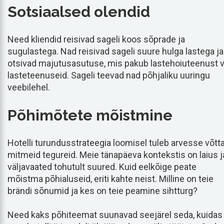
Sotsiaalsed olendid
Need kliendid reisivad sageli koos sõprade ja
sugulastega. Nad reisivad sageli suure hulga lastega ja
otsivad majutusasutuse, mis pakub lastehoiuteenust v
lasteteenuseid. Sageli teevad nad põhjaliku uuringu
veebilehel.
Põhimõtete mõistmine
Hotelli turundusstrateegia loomisel tuleb arvesse võtt
mitmeid tegureid. Meie tänapäeva kontekstis on laius j
väljavaated tohutult suured. Kuid eelkõige peate
mõistma põhialuseid, eriti kahte neist. Milline on teie
brändi sõnumid ja kes on teie peamine sihtturg?
Need kaks põhiteemat suunavad seejärel seda, kuidas