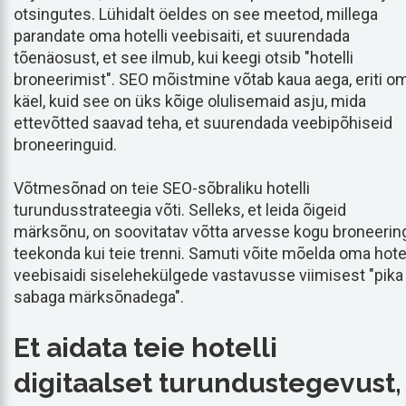
otsingutes. Lühidalt öeldes on see meetod, millega
parandate oma hotelli veebisaiti, et suurendada
tõenäosust, et see ilmub, kui keegi otsib "hotelli
broneerimist". SEO mõistmine võtab kaua aega, eriti o
käel, kuid see on üks kõige olulisemaid asju, mida
ettevõtted saavad teha, et suurendada veebipõhiseid
broneeringuid.
Võtmesõnad on teie SEO-sõbraliku hotelli
turundusstrateegia võti. Selleks, et leida õigeid
märksõnu, on soovitatav võtta arvesse kogu broneerin
teekonda kui teie trenni. Samuti võite mõelda oma hotel
veebisaidi siselehekülgede vastavusse viimisest "pika
sabaga märksõnadega".
Et aidata teie hotelli
digitaalset turundustegevust,