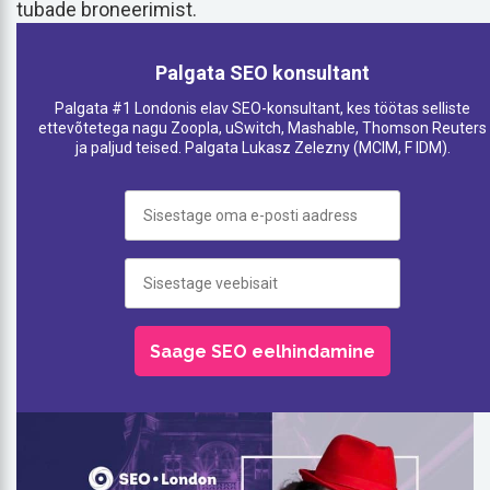
tubade broneerimist.
Palgata SEO konsultant
Palgata #1 Londonis elav SEO-konsultant, kes töötas selliste
ettevõtetega nagu Zoopla, uSwitch, Mashable, Thomson Reuters
ja paljud teised. Palgata Lukasz Zelezny (MCIM, F IDM).