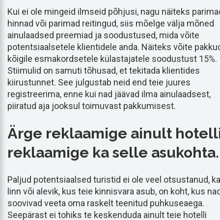
Kui ei ole mingeid ilmseid põhjusi, nagu näiteks parima
hinnad või parimad reitingud, siis mõelge välja mõned
ainulaadsed preemiad ja soodustused, mida võite
potentsiaalsetele klientidele anda. Näiteks võite pakku
kõigile esmakordsetele külastajatele soodustust 15%.
Stiimulid on samuti tõhusad, et tekitada klientides
kiirustunnet. See julgustab neid end teie juures
registreerima, enne kui nad jäävad ilma ainulaadsest,
piiratud aja jooksul toimuvast pakkumisest.
Ärge reklaamige ainult hotelli
reklaamige ka selle asukohta.
Paljud potentsiaalsed turistid ei ole veel otsustanud, k
linn või alevik, kus teie kinnisvara asub, on koht, kus na
soovivad veeta oma raskelt teenitud puhkuseaega.
Seepärast ei tohiks te keskenduda ainult teie hotelli