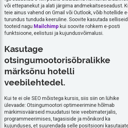
või ettepanekut ja alati järgima andmekaitseseadust. K
teie ainus vahend on Gmail või Outlook, võib hotellide e
turundus tunduda keeruline. Soovite kasutada selliseid
tooteid nagu
Mailchimp
kui soovite rohkem e-posti
funktsioone, eelistusi ja kujundusvõimalusi.
Kasutage
otsingumootorisõbralikke
märksõnu hotelli
veebilehtedel.
Kui te ei ole SEO mõistega kursis, siis siin on lühike
ülevaade: Otsingumootori optimeerimine hõlmab
märkimisväärseid muudatusi teie veebimaterjalis,
programmeerimises, tagasiside ja mõnikord ka
kujunduses, et suurendada selle positsiooni kasutajat