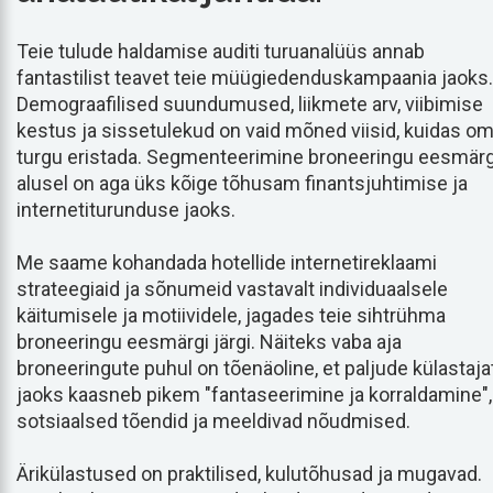
Teie tulude haldamise auditi turuanalüüs annab
fantastilist teavet teie müügiedenduskampaania jaoks.
Demograafilised suundumused, liikmete arv, viibimise
kestus ja sissetulekud on vaid mõned viisid, kuidas o
turgu eristada. Segmenteerimine broneeringu eesmärg
alusel on aga üks kõige tõhusam finantsjuhtimise ja
internetiturunduse jaoks.
Me saame kohandada hotellide internetireklaami
strateegiaid ja sõnumeid vastavalt individuaalsele
käitumisele ja motiividele, jagades teie sihtrühma
broneeringu eesmärgi järgi. Näiteks vaba aja
broneeringute puhul on tõenäoline, et paljude külastaja
jaoks kaasneb pikem "fantaseerimine ja korraldamine",
sotsiaalsed tõendid ja meeldivad nõudmised.
Ärikülastused on praktilised, kulutõhusad ja mugavad.