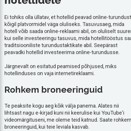
hotellidele
Ei tohiks olla üllatav, et hotellid peavad online-turundus
kõigil platvormidel väga oluliseks. Tasuvusaeg, mida
hotell võib saada online-reklaami abil, on oluliselt suur
kui selle investeeringu tasuvus, mida hotellitööstus sa
traditsiooniliste turundustaktikate abil. Seepärast
peavadki hotellid investeerima online-turundusse.
Järgnevalt on esitatud peamised põhjused, miks
hotellinduses on vaja internetireklaami.
Rohkem broneeringuid
Te peaksite kogu aeg kõik välja panema. Alates nii
lihtsast nagu e-kirjad kuni nii keerulise kui YouTube'i
videomärgituseni, me oleme teid katnud. Saate rohke
broneeringuid, kui teie leviala kasvab.