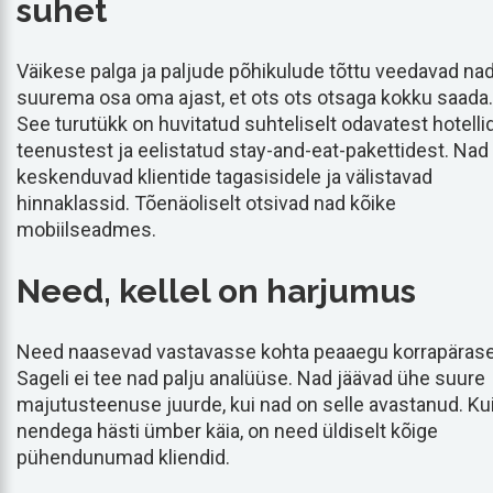
suhet
Väikese palga ja paljude põhikulude tõttu veedavad na
suurema osa oma ajast, et ots ots otsaga kokku saada.
See turutükk on huvitatud suhteliselt odavatest hotelli
teenustest ja eelistatud stay-and-eat-pakettidest. Nad
keskenduvad klientide tagasisidele ja välistavad
hinnaklassid. Tõenäoliselt otsivad nad kõike
mobiilseadmes.
Need, kellel on harjumus
Need naasevad vastavasse kohta peaaegu korrapärase
Sageli ei tee nad palju analüüse. Nad jäävad ühe suure
majutusteenuse juurde, kui nad on selle avastanud. Ku
nendega hästi ümber käia, on need üldiselt kõige
pühendunumad kliendid.