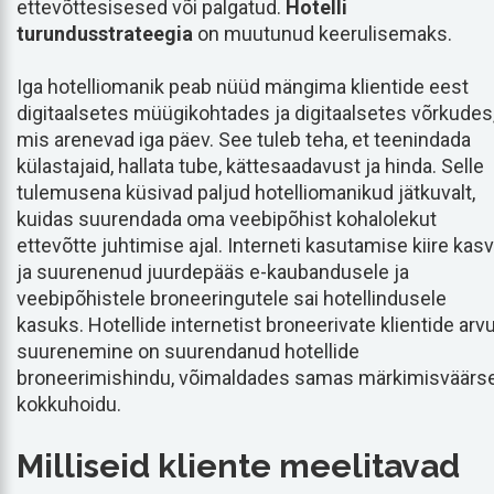
ettevõttesisesed või palgatud.
Hotelli
turundusstrateegia
on muutunud keerulisemaks.
Iga hotelliomanik peab nüüd mängima klientide eest
digitaalsetes müügikohtades ja digitaalsetes võrkudes
mis arenevad iga päev. See tuleb teha, et teenindada
külastajaid, hallata tube, kättesaadavust ja hinda. Selle
tulemusena küsivad paljud hotelliomanikud jätkuvalt,
kuidas suurendada oma veebipõhist kohalolekut
ettevõtte juhtimise ajal. Interneti kasutamise kiire kasv
ja suurenenud juurdepääs e-kaubandusele ja
veebipõhistele broneeringutele sai hotellindusele
kasuks. Hotellide internetist broneerivate klientide arv
suurenemine on suurendanud hotellide
broneerimishindu, võimaldades samas märkimisväärs
kokkuhoidu.
Milliseid kliente meelitavad