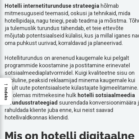
Hotelli internetiturunduse strateegia
hõlmab
mitmesuguseid teemasid, oskusi ja tehnikaid, mida
hotellipidaja, nagu teiegi, peab teadma ja mõistma. Tõ
ja tulemuslik turundus tähendab, et teie ettevõte
mõjutab potentsiaalseid külalisi, kus ja millal iganes na
oma puhkust uurivad, korraldavad ja planeerivad.
Hotelliturundus on arenenud kaugemale kui pelgalt
programmide koostamine ja postitamine erinevatel
sotsiaalmeediaplatvormidel. Kuigi kvaliteetne sisu on
ülioluline, peaksid reklaamijad minema kaugemale kui
→
ainult uute potentsiaalsete külastajate ligimeelitamine.
Indeks
On olemas mitmekesine hulk
hotelli sotsiaalmeedia
turundusstrateegiad
suurendada konversioonimäära 
rahuldada kliente juba enne, kui neist saavad
hotellivaldkonnas kliendid.
Mis on hotelli digitaalne