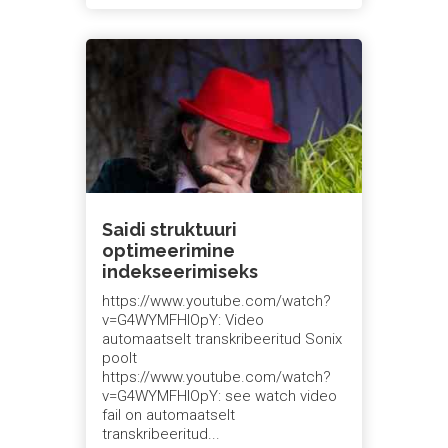
automatiseeritud tõlge
,
maailmatasemel tugi
ja
hõlpsasti
transkribeerida oma Zoomi koosolekud.
Proovige Sonixi tasuta
juba täna.
Saidi struktuuri
optimeerimine
indekseerimiseks
https://www.youtube.com/watch?
v=G4WYMFHIOpY: Video
automaatselt transkribeeritud Sonix
poolt
https://www.youtube.com/watch?
v=G4WYMFHIOpY: see watch video
fail on automaatselt
transkribeeritud...