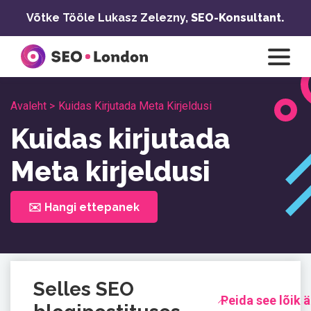
Skip
Võtke Tööle Lukasz Zelezny,
SEO-Konsultant.
to
content
Avaleht >
Kuidas Kirjutada Meta Kirjeldusi
Kuidas kirjutada
Meta kirjeldusi
✉️ Hangi ettepanek
Selles SEO
Peida see lõik ä