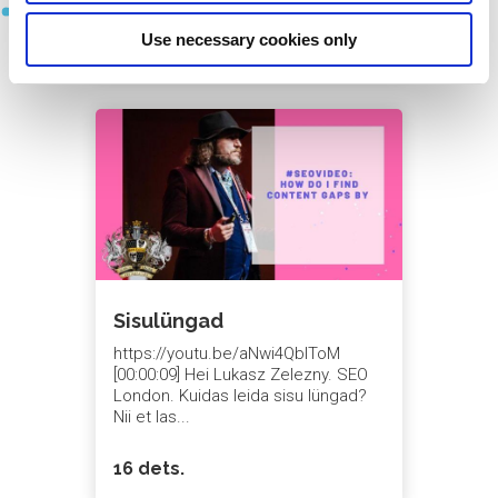
pärast seda videot. Ja see on päris palju. Mida ma tahtsin edasi anda
nagu ma ütlesin,
31 jaan.
Use necessary cookies only
Meta kirjeldus on natuke nagu CO orblik laps, ehk ainult meta märks
kasutatakse vähem. Sest ilmselt, nagu me teame, meta märksõnad 
tööta juba palju, palju aastaid, neid ei peeta üldse kui mingeid mingei
tegureid. Aga veel kord, see'tasub järgida paari lihtsat reeglit. Nagu
kokkuvõte, lubage mul öelda pikkus sada, kolmkümmend sada
viiskümmend autot.
Seal's veenduge, et kasutate sisukorra, sest võite saada kasu
lisalinkidest. Veenduge, et teil on ka korralik sisemine struktuur, sest
saate minu kirjelduse allosas mõned saidi lingid. Pidage meeles, et
Google on õigus reserveerida õigus kasutada mõnda muud osa tekst
oma veebilehel, oma veebilehel, kui meta kirjeldus. Ja pidage meeles
et mõnel juhul nagu Wikipedia on üks suurimaid näiteid meta
kirjeldused ei ole.
Oluline. Ja see oli minu pilk, samuti mina Acid Londonist ja tänan teid
Sisulüngad
väga, et kuulasite minu lühikest videot. Hoolige.
https://youtu.be/aNwi4QbIToM
Sonix
on maailma kõige arenenum
automatiseeritud
[00:00:09] Hei Lukasz Zelezny. SEO
transkriptsioon,
tõlge ja
subtiitrite platvorm.
Kiiresti,
täpne,
London. Kuidas leida sisu lüngad?
taskukohane.
Konverteerige oma kellafailid automaatselt
Nii et las...
tekstiks
(txt-fail),
Microsoft Word (docx fail),
ja
SubRip Subtit
(srt fail)
minutites.
Sonix
on palju funktsioone, mis teile meeldivad
16 dets.
sealhulgas
ettevõtte tasemel haldusvahendid
,
jagada ärakirju
,