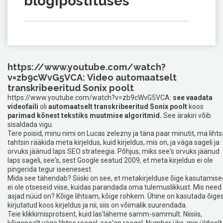
blogipostituses
https://www.youtube.com/watch?
v=zb9cWvG5VCA:
Video automaatselt
transkribeeritud Sonix poolt
https://www.youtube.com/watch?v=zb9cWvG5VCA:
see vaadata
videofaili
oli
automaatselt transkribeeritud Sonix poolt
koos
parimad kõnest tekstiks muutmise algoritmid.
See ärakiri võib
sisaldada vigu.
Tere poisid, minu nimi on Lucas zelezny ja täna paar minutit, ma lihts
tahtsin rääkida meta kirjeldus, kuid kirjeldus, mis on, ja väga sageli ja
orvuks jäänud laps SEO strateegia. Põhjus, miks see's orvuks jäänud
laps sageli, see's, sest Google seatud 2009, et meta kirjeldus ei ole
pingerida tegur iseenesest.
Mida see tähendab? Siiski on see, et metakirjelduse õige kasutamis
ei ole otseseid viise, kuidas parandada oma tulemuslikkust. Mis need
asjad nüüd on? Kõige lihtsam, kõige rohkem. Ühine on kasutada õiges
kirjutatud koos kirjeldus ja nii, siis on võimalik suurendada.
Teie klikkimisprotsent, kuid las'läheme samm-sammult. Niisiis,