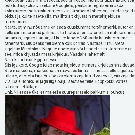
kõigepealt väga lihtne reegel, see'on reegel. Number üks, mis üldiselt
põlatud asjaolust, näeksite Google'is, peaksite tegutsema sada,
kolmkümmend kakskümmend viiskümmend tähemärki, metakirjeld
pikkus ja kui te näete siin, ma lihtsalt kirjutasin metakirjelduse
märksõnana
Näete, et minu nõuanne on sada kuuskümmend tähemärki, autor on
selle siin määranud ja ilmselt te teate, et eri autoritel on natuke erine
arvamus, aga ma arvan, et kui te lähete 250-sada kuuskümmend
tähemärki, siis peaks teil olema kõik korras. Vastasel juhul Meta
kirjeldus lõigatakse. Nagu te näete siin või te näete siin. Järgmine asi
see, mida kirjutada meta kirjeldus. Vaadake lähemalt.
Näiteks puhkus Egiptusesse.
Siis iga kord, Google leiab meta kirjeldus, et meta kirjeldus sisaldavad
See märksõna, märksõna on rasvases kirjas. Teine asi selle alguses,
ütlesin, et meta kirjeldus peaks olema kirjutatud veenvalt, viis kirjelda
viis. Sa ei tohiks' ei jaga liiga palju, sest see teile. Lõppkokkuvõttes
tahame, et kliki, et.
Link. Nii et see üks, et ma esile suurepäraseid pakkumisi puhkus
Egiptusesse, sealhulgas viimase hetke, kõik hinnas ja 20 21. 22, 22, 2
puhkuse broneerida. Nüüd madala deposiidiga vaid 30 perm naela
inimese kohta. Nii et palju suurepärast teavet siin on meil. Seal on
viimase hetke, seal on all-inclusive. Me teame, et nad on.
Meie praegune jooksva aasta ja aasta. Pärast jooksvat aastat on mei
ka siin, tagatisraha on ainult 30 naela inimese kohta. Nii et kui ma
klõpsan siin ja ma lähen sellele lehele, siis ma tean, et kui ma'm otsin