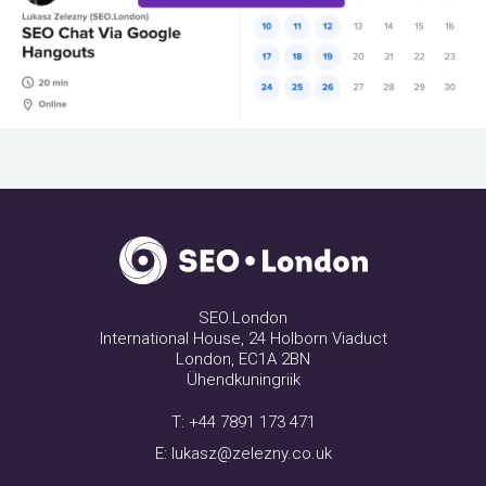
SEO.London
International House, 24 Holborn Viaduct
London, EC1A 2BN
Ühendkuningriik
T:
+44 7891 173 471
E:
lukasz@zelezny.co.uk