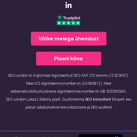
Võtke meiega ühendust
Plaani kõne
SEO.London on Inglismaal registreeritud SEO ANT LTD ärinimi (12320937).
Meie ICO registreerimisnumber on (ZA580812). Meie
käibemaksukohustuslasena registreerimise number on GB 303390340.
SEO London Lukasz Zelezny poolt, Suurbritannia
SEO konsultant
Ekspert, kes
pakub vabakutseliste konsultatsioone ja SEO auditeid