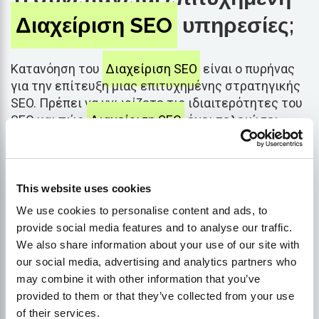
Διαχείριση SEO
υπηρεσίες;
Κατανόηση του
Διαχείριση SEO
είναι ο πυρήνας
για την επίτευξη μιας επιτυχημένης στρατηγικής
SEO. Πρέπει να γνωρίζετε τις ιδιαιτερότητες του
SEO και πώς
Διαχείριση SEO
έχει τελειώσει.
Ακολουθούν ορισμένες υπηρεσίες
Διαχείριση
SEO
μπορούν να προσφέρουν οι εταιρείες και
This website uses cookies
γιατί είναι ζωτικής σημασίας για να σας
βοηθήσουν να καταταγείτε στην κορυφή των
We use cookies to personalise content and ads, to
μηχανών αναζήτησης.
provide social media features and to analyse our traffic.
We also share information about your use of our site with
our social media, advertising and analytics partners who
Ακροατήριο
Έρευνα
may combine it with other information that you’ve
provided to them or that they’ve collected from your use
Αν θέλετε να διαπρέψετε στο SEO, πρέπει να
of their services.