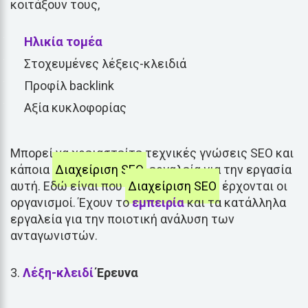
κοιτάξουν τους,
Ηλικία τομέα
Στοχευμένες λέξεις-κλειδιά
Προφίλ backlink
Αξία κυκλοφορίας
Μπορεί να χρειαστείτε τεχνικές γνώσεις SEO και
κάποια
Διαχείριση SEO
εργαλεία για την εργασία
αυτή. Εδώ είναι που
Διαχείριση SEO
έρχονται οι
οργανισμοί. Έχουν το
εμπειρία
και τα κατάλληλα
εργαλεία για την ποιοτική ανάλυση των
ανταγωνιστών.
Λέξη-κλειδί
Έρευνα