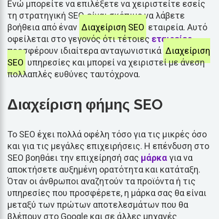
Ενώ μπορείτε να επιλέξετε να χειριστείτε εσείς
τη στρατηγική SEO, είναι σκόπιμο να λάβετε
βοήθεια από έναν
Διαχείριση SEO
εταιρεία. Αυτό
οφείλεται στο γεγονός ότι τέτοιες
εταιρείες
προσφέρουν ιδιαίτερα ανταγωνιστικά
Διαχείριση
SEO
υπηρεσίες και μπορεί να χειριστεί με άνεση
πολλαπλές ευθύνες ταυτόχρονα.
Διαχείριση φήμης SEO
Το SEO έχει πολλά οφέλη τόσο για τις μικρές όσο
και για τις μεγάλες επιχειρήσεις. Η επένδυση στο
SEO βοηθάει την επιχείρησή σας
μάρκα
για να
αποκτήσετε αυξημένη ορατότητα και κατάταξη.
Όταν οι άνθρωποι αναζητούν τα προϊόντα ή τις
υπηρεσίες που προσφέρετε, η μάρκα σας θα είναι
μεταξύ των πρώτων αποτελεσμάτων που θα
βλέπουν στο Google και σε άλλες μηχανές