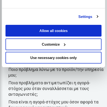
έχετε σαφή κατανόηση του κοινού σας. Εξάλλου,
είναι ο κύριος στόχος των προϊόντων και των
υπηρεσιών σας. Κάντε λοιπόν έρευνα για να
Settings
κατανοήσετε την αγορά-στόχο σας και τις
ανάγκες τους. Τι χρειάζονται από τις υπηρεσίες ή
Allow all cookies
τα προϊόντα σας.
Customize
Ορισμένες από τις κατευθυντήριες ερωτήσεις
που θα πρέπει να
ρωτήστε
σχετικά με το κοινό-
στόχο σας περιλαμβάνουν,
Use necessary cookies only
Ποιο πρόβλημα λύνω με το προϊόν/την υπηρεσία
μου;
Ποια προβλήματα αντιμετωπίζει η αγορά-
στόχος μου όταν συναλλάσσεται με τους
ανταγωνιστές;
Ποια είναι η αγορά-στόχος μου όσον αφορά τα