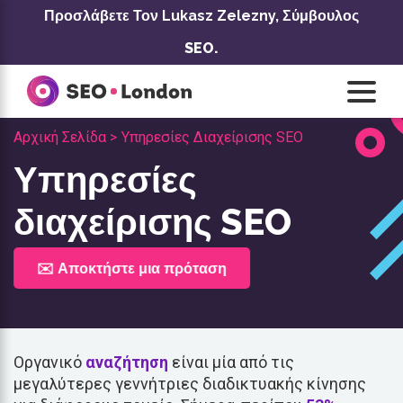
Μετάβαση
Προσλάβετε Τον Lukasz Zelezny,
Σύμβουλος
στο
SEO.
περιεχόμενο
Αρχική Σελίδα >
Υπηρεσίες Διαχείρισης SEO
Υπηρεσίες
διαχείρισης SEO
✉️ Αποκτήστε μια πρόταση
Οργανικό
αναζήτηση
είναι μία από τις
μεγαλύτερες γεννήτριες διαδικτυακής κίνησης