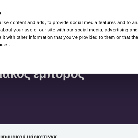
Προσλάβετε Τον Lukasz Zelezny,
Σύμβουλος
s
SEO.
ise content and ads, to provide social media features and to anal
about your use of our site with our social media, advertising and
SEO
Λήψεις
SEO Blog
Πόροι
t with other information that you’ve provided to them or that the
ices.
ορος
φιακός έμπορος
 ψηφιακού μάρκετινγκ