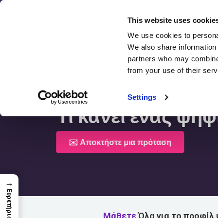
Μετάβαση
στο
This website uses cookie
περιεχόμενο
We use cookies to personal
We also share information 
partners who may combine i
from your use of their serv
Αρχική Σελίδα >
Τι Κάνει Ένας Ψηφιακός Έμπ
Settings
Τι κάνει ένας ψη
✉️ Αποκτήστε μια πρόταση
→
Ευρετήριο
Μάθετε
Όλα για το προφίλ