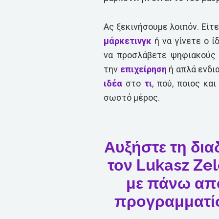
Ας ξεκινήσουμε λοιπόν. Είτ
μάρκετινγκ
ή να γίνετε ο 
να προσλάβετε ψηφιακούς 
την
επιχείρηση
ή απλά ενδια
ιδέα
στο
τι
, πού, ποιος κα
σωστό μέρος.
Αυξήστε τη δια
τον Lukasz Ze
με πάνω από
προγραμματίσ