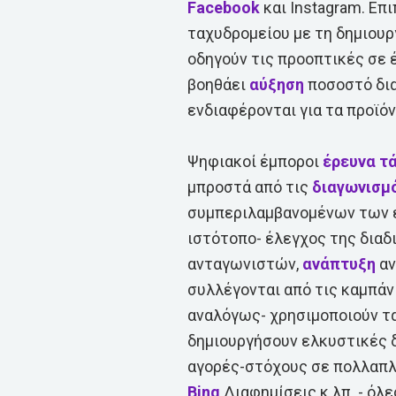
Facebook
και Instagram. Επ
ταχυδρομείου με τη δημιου
οδηγούν τις προοπτικές σε 
βοηθάει
αύξηση
ποσοστό δι
ενδιαφέρονται για τα προϊό
Ψηφιακοί έμποροι
έρευνα
τ
μπροστά από τις
διαγωνισμ
συμπεριλαμβανομένων των 
ιστότοπο- έλεγχος της διαδ
ανταγωνιστών,
ανάπτυξη
αν
συλλέγονται από τις καμπάν
αναλόγως- χρησιμοποιούν τα
δημιουργήσουν ελκυστικές δ
αγορές-στόχους σε πολλαπλά
Bing
Διαφημίσεις κ.λπ. - όλ