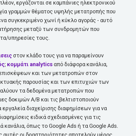
ιπλέον, εργάζονται σε καμπάνιες ηλεκτρονικού
ργία γραμμών θέματος υψηλής μετατροπής που
ένα συγκεκριμένο χωνί ή κύκλο αγοράς - αυτό
ατήρησης μεταξύ των συνδρομητών που
ντα/υπηρεσίες τους.
άσεις
στον κλάδο τους για να παραμείνουν
ός
;
κομμάτι
analytics
από διάφορα κανάλια,
επισκέψεων και των μετατροπών στον
ικτυακής παρουσίας και των επιτυχιών των
αλύουν τα δεδομένα μετατροπών που
ιες δοκιμών A/B και τις βελτιστοποιούν
 εργαλεία διαχείρισης διαφημίσεων για να
ιαφημίσεις ειδικά σχεδιασμένες για τις
 κανάλια, όπως το Google Ads ή τα Google Ads.
ες αυτές οι δραστηριότητες αποτελούν μέρος