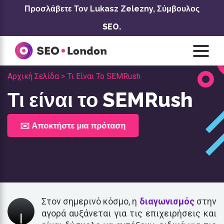
Μετάβαση
Προσλάβετε Τον Lukasz Zelezny,
Σύμβουλος
στο
SEO.
περιεχόμενο
Αρχική Σελίδα >
Τι Είναι Το SEMRush
Τι είναι το SEMRush
✉️ Αποκτήστε μια πρόταση
Στον σημερινό κόσμο, η
διαγωνισμός
στην
αγορά αυξάνεται για τις επιχειρήσεις και
I