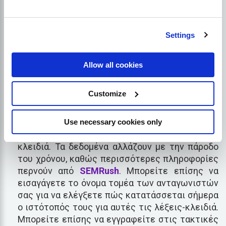
εργαλείο που χρησιμοποιείται για να μάθετε
πώς κατατάσσεται ο ιστότοπός σας για μια
συγκεκριμένη λέξη-κλειδί με την πάροδο του
Settings
χρόνου σε παγκόσμιο επίπεδο ή σε οποιαδήποτε
συγκεκριμένη περιοχή. Είναι εύκολο να
χρησιμοποιήσετε αυτό το εργαλείο σε
Allow all cookies
SEMRush
- πηγαίνετε στην ενότητα
παρακολούθησης θέσεων και εισάγετε το όνομα
Customize
του τομέα και τη λέξη-κλειδί που θέλετε να
παρακολουθήσετε.
SEMRush
θα δημιουργήσει
μια έκθεση που θα δείχνει πώς κατατάσσεται
Use necessary cookies only
σήμερα ο ιστότοπός σας για τις εν λόγω λέξεις-
κλειδιά. Τα δεδομένα αλλάζουν με την πάροδο
του χρόνου, καθώς περισσότερες πληροφορίες
περνούν από
SEMRush
. Μπορείτε επίσης να
εισαγάγετε το όνομα τομέα των ανταγωνιστών
σας για να ελέγξετε πώς κατατάσσεται σήμερα
ο ιστότοπός τους για αυτές τις λέξεις-κλειδιά.
Μπορείτε επίσης να εγγραφείτε στις τακτικές