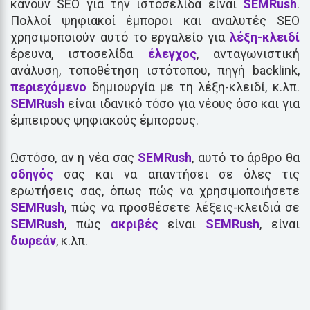
κάνουν SEO για την ιστοσελίδα είναι
SEMRush
.
Πολλοί ψηφιακοί έμποροι και αναλυτές SEO
χρησιμοποιούν αυτό το εργαλείο για
λέξη-κλειδί
έρευνα, ιστοσελίδα
έλεγχος
, ανταγωνιστική
ανάλυση, τοποθέτηση ιστότοπου, πηγή backlink,
περιεχόμενο
δημιουργία με τη λέξη-κλειδί, κ.λπ.
SEMRush
είναι ιδανικό τόσο για νέους όσο και για
έμπειρους ψηφιακούς έμπορους.
Ωστόσο, αν η νέα σας
SEMRush
, αυτό το άρθρο θα
οδηγός
σας και να απαντήσει σε όλες τις
ερωτήσεις σας, όπως πώς να χρησιμοποιήσετε
SEMRush
, πώς να προσθέσετε λέξεις-κλειδιά σε
SEMRush
, πώς
ακριβές
είναι
SEMRush
, είναι
δωρεάν
, κ.λπ.