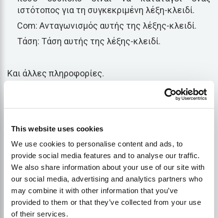
ιστότοπος για τη συγκεκριμένη λέξη-κλειδί.
Com: Ανταγωνισμός αυτής της λέξης-κλειδί.
Τάση: Τάση αυτής της λέξης-κλειδί.
Και άλλες πληροφορίες.
Τώρα, το εργαλείο 'Keyword Magic' μπορεί να
χρησιμοποιηθεί για την εύρεση λέξεων-κλειδιών
που σχετίζονται με τις φράσεις που έχετε
This website uses cookies
εισάγει.
SEMRush
Το εργαλείο έρευνας λέξεων-
We use cookies to personalise content and ads, to
κλειδιών σας παρέχει όλες τις βασικές
provide social media features and to analyse our traffic.
πληροφορίες που χρειάζεστε για να αποφασίσετε
We also share information about your use of our site with
ποιες λέξεις-κλειδιά θα στοχεύσετε για το έργο
our social media, advertising and analytics partners who
SEO σας.
may combine it with other information that you’ve
provided to them or that they’ve collected from your use
Παρακολούθηση κατάταξης
- Πρόκειται για ένα
of their services.