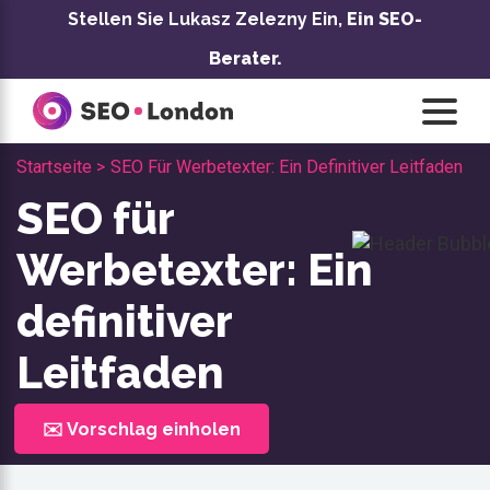
Zum
Stellen Sie Lukasz Zelezny Ein,
Ein SEO-
Inhalt
Berater.
springen
Startseite >
SEO Für Werbetexter: Ein Definitiver Leitfaden
SEO für
Werbetexter: Ein
definitiver
Leitfaden
✉️ Vorschlag einholen