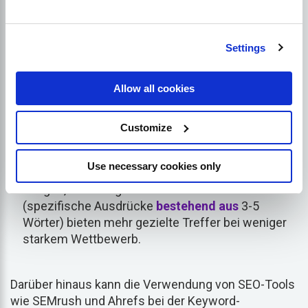
SEMrush
um neue Schlüsselwörter zu entdecken
und deren Relevanz und Wettbewerbsfähigkeit
auf Ihrem Zielmarkt zu verstehen.
Settings
Analysieren Sie Ihr
Wettbewerb
:
Erkundung von
Websites von Wettbewerbern
die in den
Allow all cookies
Suchmaschinenergebnisseiten (SERPs) höher
rangieren als Sie, können Ihnen praktische
Customize
Keyword-Taktiken verraten.
Denken Sie an den Langschwanz:
Während
Use necessary cookies only
allgemein gehaltene Schlüsselwörter viel Verkehr
bringen, sind Long-Tail-Schlüsselwörter
(spezifische Ausdrücke
bestehend aus
3-5
Wörter) bieten mehr gezielte Treffer bei weniger
starkem Wettbewerb.
Darüber hinaus kann die Verwendung von SEO-Tools
wie SEMrush und Ahrefs bei der Keyword-