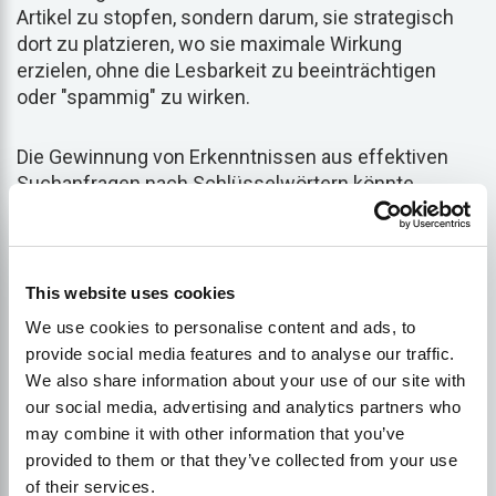
Artikel zu stopfen, sondern darum, sie strategisch
dort zu platzieren, wo sie maximale Wirkung
erzielen, ohne die Lesbarkeit zu beeinträchtigen
oder "spammig" zu wirken.
Die Gewinnung von Erkenntnissen aus effektiven
Suchanfragen nach Schlüsselwörtern könnte
schwierig erscheinen, aber hier sind einige
Strategien, die Sie einsetzen können, um gezielt
nach Schlüsselwörtern zu suchen:
This website uses cookies
Verstehen Sie Ihre Nische:
Informieren Sie sich
We use cookies to personalise content and ads, to
eingehend über Ihre Branche oder Ihr
provide social media features and to analyse our traffic.
Themengebiet, um beliebte Begriffe und
We also share information about your use of our site with
Ausdrücke zu ermitteln, die von Verbrauchern in
our social media, advertising and analytics partners who
diesem Bereich verwendet werden.
may combine it with other information that you’ve
provided to them or that they’ve collected from your use
Verwenden Sie Keyword-Tools:
Nutzen Sie
of their services.
Ressourcen wie Google Keyword Planner oder