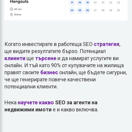
Когато инвестирате в работеща SEO
стратегия
,
ще видите резултатите бързо. Потенциал
клиенти
ще
търсене
и да намират услугите ви
онлайн. И тъй като 90% от купувачите на жилища
правят своите
бизнес
онлайн, ще бъдете сигурни,
че ще генерирате повече качествени
потенциални клиенти.
Нека
научете
какво
SEO за агенти на
недвижими имоти
е и какво включва.