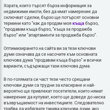
Хората, които търсят бърза информация за
недвижими имоти, без да имат намерение да
сключват сделки, бързо ще потърсят основни
термини като "как да продам моя
къща
бързо,
"продавам къща бързо, "къща за продажба
бързо" или "апартаменти за продажба бързо".
Оптимизирането на сайта ви за тези ключови
думи означава да се насочите към основната
ключова дума "продавам къща бързо" и всички
варианти, съдържащи тази ключова дума.
В по-голямата си част тези често срещани
ключови думи са трудни за класиране и най-
вероятно ще привлекат посетители, които нямат
намерение да купуват, което ще доведе до ниска
възвръщаемост на инвестициите. Следователно
трябва да избягвате такива ключови думи, ако