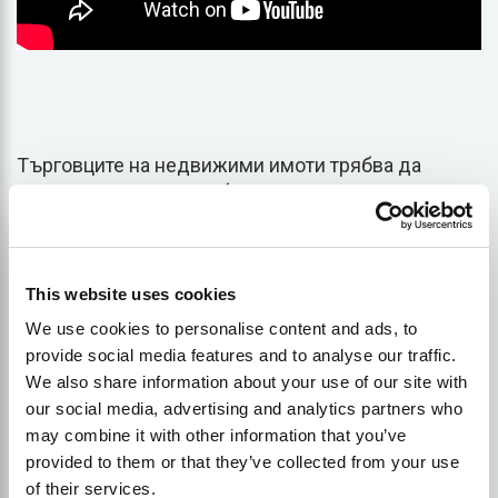
Търговците на недвижими имоти трябва да
оптимизират своите обяви за имоти за SEO, за да
се възползват от този голям брой. Идеята е
обявите да се появяват на първа страница в
резултатите от търсенето, когато потенциалните
This website uses cookies
купувачи търсят онлайн.
We use cookies to personalise content and ads, to
provide social media features and to analyse our traffic.
Според докладите около 67% от всички
We also share information about your use of our site with
кликвания върху резултатите от търсачките са
our social media, advertising and analytics partners who
насочени към първите пет списъка. Освен това
may combine it with other information that you’ve
сайтовете, включени в първата страница на SERP,
provided to them or that they’ve collected from your use
получават 95% от уеб трафика. Това означава, че
of their services.
агенциите за недвижими имоти, които използват