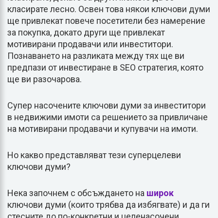
класирате лесно. Освен това някои ключови думи
ще привлекат повече посетители без намерение
за покупка, докато други ще привлекат
мотивирани продавачи или инвеститори.
Познаването на разликата между тях ще ви
предпази от инвестиране в SEO стратегия, която
ще ви разочарова.
Супер насочените ключови думи за инвеститори
в недвижими имоти са решението за привличане
на мотивирани продавачи и купувачи на имоти.
Но какво представляват тези суперцелеви
ключови думи?
Нека започнем с обсъждането на
широк
ключови думи (които трябва да избягвате) и да ги
стесните до по-конкретни и целенасочени