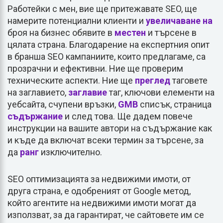
Работейки с мен, вие ще притежавате SEO, ще
намерите потенциални клиенти и
увеличаване на
броя на бизнес обявите в
местен
и търсене в
цялата страна. Благодарение на експертния опит
в бранша SEO кампаниите, които предлагаме, са
прозрачни и ефективни. Ние ще проверим
техническите аспекти. Ние ще
преглед
таговете
на заглавието,
заглавие
таг, ключови елементи на
уебсайта, счупени връзки,
GMB
списък, страница
съдържание
и след това. Ще дадем повече
инструкции на вашите автори на съдържание как
и къде да включат всеки термин за търсене, за
да
ранг
изключително.
SEO оптимизацията за недвижими имоти, от
друга страна, е одобреният от Google метод,
който агентите на недвижими имоти могат да
използват, за да гарантират, че сайтовете им се