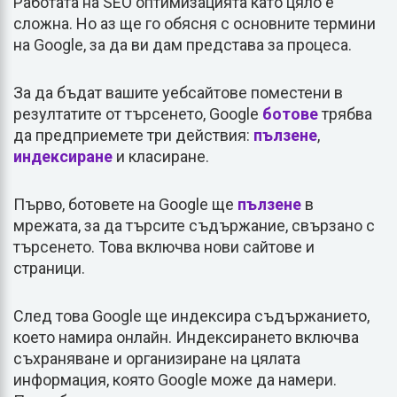
Работата на SEO оптимизацията като цяло е
сложна. Но аз ще го обясня с основните термини
на Google, за да ви дам представа за процеса.
За да бъдат вашите уебсайтове поместени в
резултатите от търсенето, Google
ботове
трябва
да предприемете три действия:
пълзене
,
индексиране
и класиране.
Първо, ботовете на Google ще
пълзене
в
мрежата, за да търсите съдържание, свързано с
търсенето. Това включва нови сайтове и
страници.
След това Google ще индексира съдържанието,
което намира онлайн. Индексирането включва
съхраняване и организиране на цялата
информация, която Google може да намери.