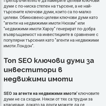
Препоръчително е да намерите целеви ключови
думи с по-ниска степен на търсене, а не най-
търсените ключови думи, които са по-малко
целеви. Обикновено целеви ключови думи като
"агенти на недвижими имоти Нюхам" или
"недвижими имоти Хароу" генерират по-добра
възвръщаемост на инвестициите в сравнение с
популярни търсения като "агенти на недвижими
имоти Лондон".
Топ SEO ключови думи за
инвеститори в
недвижими имоти
SEO за агенти на недвижими имоти'
ключовите
думи не са сходни. Някои от тях са трудни за
класиране, докато за други можете да се