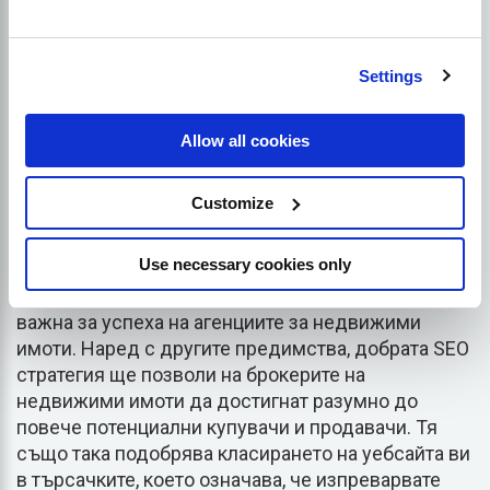
установените от Google процедури и практики и
се класират на първите места в търсачките, могат
да получат стотици посетители от местни
Settings
търсения.
Allow all cookies
Още по-интересно е, че 50% от потребителите,
които намират фирми чрез местни търсения, в
Customize
крайна сметка посещават тези магазини и
извършват транзакции с тях.
Use necessary cookies only
В бъдеще SEO оптимизацията се оказва много
важна за успеха на агенциите за недвижими
имоти. Наред с другите предимства, добрата SEO
стратегия ще позволи на брокерите на
недвижими имоти да достигнат разумно до
повече потенциални купувачи и продавачи. Тя
също така подобрява класирането на уебсайта ви
в търсачките, което означава, че изпреварвате