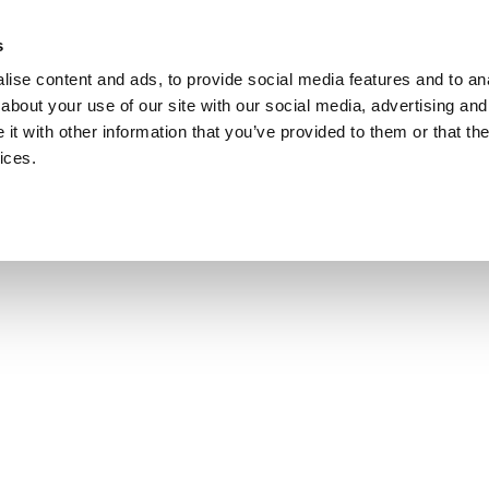
Наемете Лукаш Железни,
Консултант По
s
SEO.
ise content and ads, to provide social media features and to anal
about your use of our site with our social media, advertising and
Изтегляне
SEO Блог
Ресурси
t with other information that you’ve provided to them or that the
и
ices.
анирайте обажд
ИНТЕРВАЛ. РАЗГОВОРЪТ ЩЕ СЕ ПРОВЕДЕ ЧРЕЗ GOOGLE M