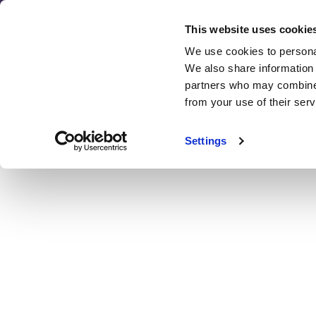
Преминаване
към
This website uses cookie
съдържанието
We use cookies to personal
We also share information 
SEO
partners who may combine i
Отзив
from your use of their serv
Пл
Settings
ИЗБЕРЕТЕ ПОДХОДЯЩИЯ ЗА ВАШИЯ КАЛЕНДАР 