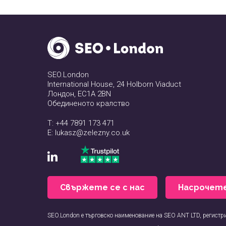
SEO.London
International House, 24 Holborn Viaduct
Лондон, EC1A 2BN
Обединеното кралство
T:
+44 7891 173 471
E:
lukasz@zelezny.co.uk
Свържете се с нас
Насрочет
SEO.London е търговско наименование на SEO ANT LTD, регист