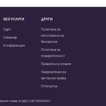
SEO УСЛУГИ
ДРУГИ
Одит
Политика за
използване на
Семинар
бисквитки
Конференции
Политика за
поверителност
Правила и условия
Уведомление за
авторски права
Отпечатък
 Нашият номер по ДДС е GB 303390340.