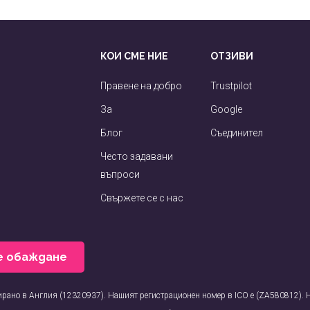
КОИ СМЕ НИЕ
ОТЗИВИ
Правене на добро
Trustpilot
За
Google
Блог
Съединител
Често задавани
въпроси
Свържете се с нас
е обаждане
рирано в Англия (12320937). Нашият регистрационен номер в ICO е (ZA580812).